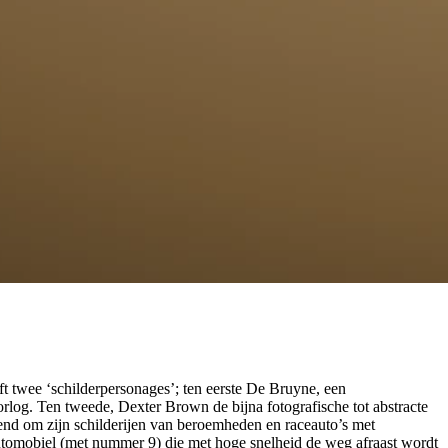
t twee ‘schilderpersonages’; ten eerste De Bruyne, een
rlog. Ten tweede, Dexter Brown de bijna fotografische tot abstracte
kend om zijn schilderijen van beroemheden en raceauto’s met
automobiel (met nummer 9) die met hoge snelheid de weg afraast wordt