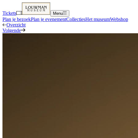
Tickets
Menu
Plan je bezoek
Plan je evenement
Collecties
Het museum
Webshop
Overzicht
Volgende