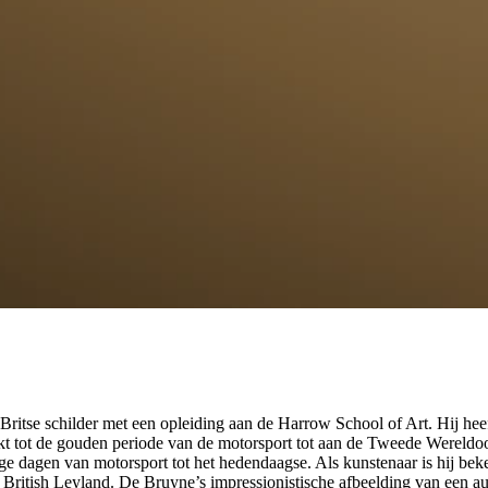
itse schilder met een opleiding aan de Harrow School of Art. Hij heef
rkt tot de gouden periode van de motorsport tot aan de Tweede Wereldoo
ege dagen van motorsport tot het hedendaagse. Als kunstenaar is hij be
 British Leyland. De Bruyne’s impressionistische afbeelding van een 