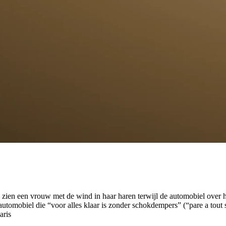
e zien een vrouw met de wind in haar haren terwijl de automobiel over ho
automobiel die “voor alles klaar is zonder schokdempers” (“pare a tout s
aris