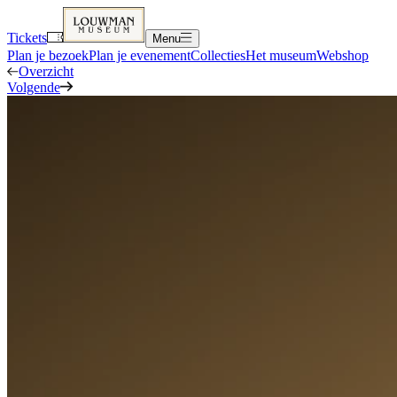
Tickets
Menu
Plan je bezoek
Plan je evenement
Collecties
Het museum
Webshop
Overzicht
Volgende