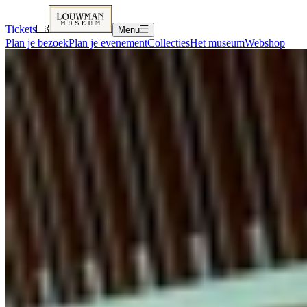
Tickets
Menu
Plan je bezoek
Plan je evenement
Collecties
Het museum
Webshop