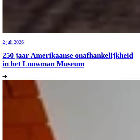
2 juli 2026
250 jaar Amerikaanse onafhankelijkheid
in het Louwman Museum