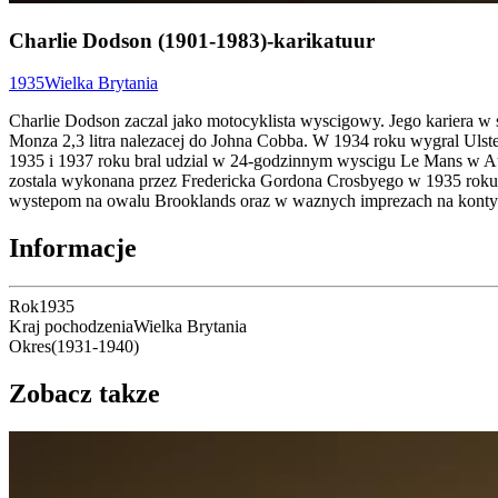
Charlie Dodson (1901-1983)-karikatuur
1935
Wielka Brytania
Charlie Dodson zaczal jako motocyklista wyscigowy. Jego kariera 
Monza 2,3 litra nalezacej do Johna Cobba. W 1934 roku wygral Uls
1935 i 1937 roku bral udzial w 24-godzinnym wyscigu Le Mans w Au
zostala wykonana przez Fredericka Gordona Crosbyego w 1935 roku.
wystepom na owalu Brooklands oraz w waznych imprezach na konty
Informacje
Rok
1935
Kraj pochodzenia
Wielka Brytania
Okres
(
1931
-
1940
)
Zobacz takze