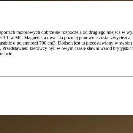
w sportach motorowych dobrze sie rozpoczela od drugiego miejsca w
ter TT w MG Magnette, a dwa lata pozniej ponownie zostal zwyciezca
stinie o pojemnosci 700 cm3. Dodson jest tu przedstawiony w swoim 
 Przedstawieni kierowcy byli w owym czasie slawni wsrod brytyjski
nencie.