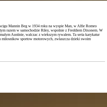
 wyscigu Mannin Beg w 1934 roku na wyspie Man, w Alfie Romeo
, tym razem w samochodzie Riley, wspolnie z Freddiem Dixonem. W
malym Austinie, walczac z wiekszym rywalem. Ta seria karykatur
ch milosnikow sportow motorowych, zwlaszcza dzieki swoim