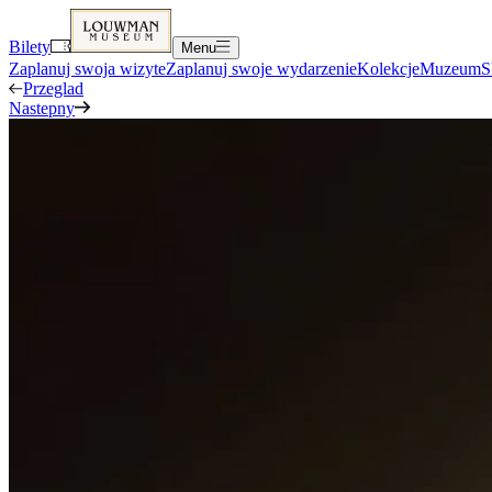
Bilety
Menu
Zaplanuj swoja wizyte
Zaplanuj swoje wydarzenie
Kolekcje
Muzeum
S
Przeglad
Nastepny