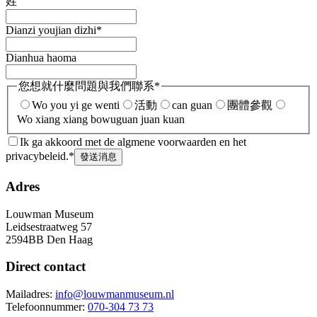
姓
Dianzi youjian dizhi
*
Dianhua haoma
您想就什麼問題與我們聯系
*
Wo you yi ge wenti
活動
can guan
團體參觀
Wo xiang xiang bowuguan juan kuan
Ik ga akkoord met de algmene voorwaarden en het
privacybeleid.
*
發送消息
Adres
Louwman Museum
Leidsestraatweg 57
2594BB Den Haag
Direct contact
Mailadres:
info@louwmanmuseum.nl
Telefoonnummer:
070-304 73 73