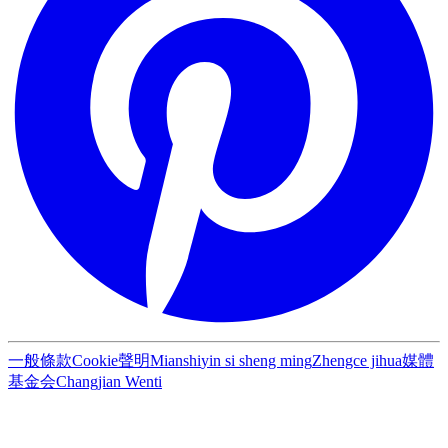
一般條款
Cookie聲明
Mianshi
yin si sheng ming
Zhengce jihua
媒體
基金会
Changjian Wenti