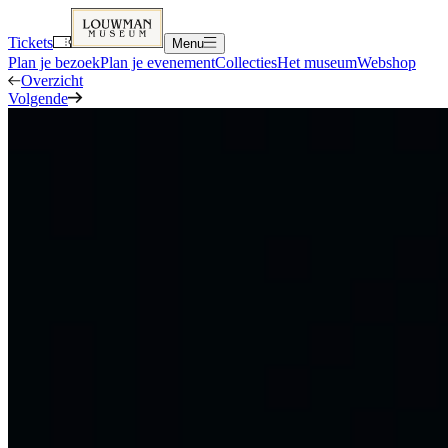
Tickets
Menu
Plan je bezoek
Plan je evenement
Collecties
Het museum
Webshop
Overzicht
Volgende