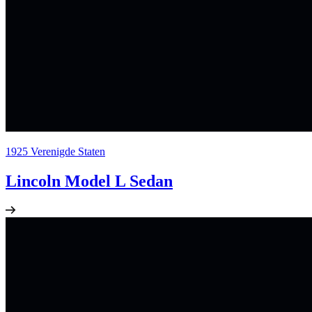
1925
Verenigde Staten
Lincoln Model L Sedan