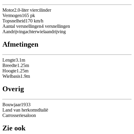
Motor
2.0-liter viercilinder
Vermogen
165
pk
Topsnelheid
170
km/h
Aantal versnellingen
4
versnellingen
Aandrijving
achterwielaandrijving
Afmetingen
Lengte
3.1
m
Breedte
1.25
m
Hoogte
1.25
m
Wielbasis
1.9
m
Overig
Bouwjaar
1933
Land van herkomst
Italië
Carrosserie
saloon
Zie ook