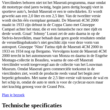
Viercilinders behoren niet tot het Maserati-programma, maar omdat
dit motortype eind jaren twintig, begin jaren dertig hoogtij viert in
sportieve auto’s, besluit Maserati er een te ontwikkelen. Er wordt
gewerkt aan een 2,0 liter en een 2,5 liter. Van de tweeliter versie
wordt slechts één exemplaar gemaakt. De Maserati 4CM 2000
maakt in 1933 zijn debuut in de Coppa Ciano met Giuseppe
Campari achter het stuur, die er een fantastische race mee rijdt en
derde wordt. Graaf ‘Johnny’ Lurani zet de auto daarna in op de
Stelvio-heuvelklim, maar behaalt daar geen goede resultaten omdat
de versnellingsbakratio’s niet geschikt zijn voor deze vorm van
autosport. Giuseppe ‘Nino’ Farina rijdt de Maserati 4CM 2000 in
1933 en 1934 nog op Bergamo. Vervolgens komt de Maserati 4CM
2000 terecht in het automuseum van Monza en daarna in de Engelse
Montagu-collectie in Beaulieu, waarna de one-off Maserati
viercilinder wordt toegevoegd aan de collectie van het Louwman
Museum. Omdat Maserati geen commerciële toekomst in de
viercilinders ziet, wordt de productie reeds vanaf het begin zeer
beperkt gehouden. Met name de 2,5 liter-versie valt tussen de wal en
het schip in, omdat de auto te sterk is voor de cyclecar-races maar
niet krachtig genoeg voor de Grand Prix.
Plan je bezoek
Technische specificaties