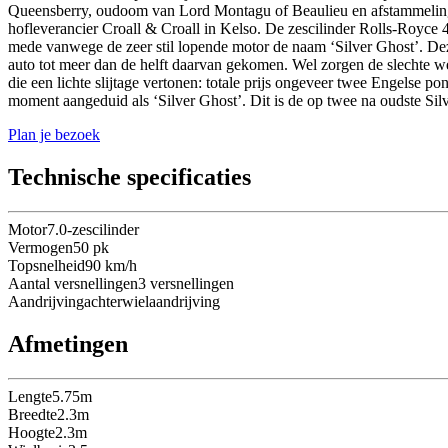
Queensberry, oudoom van Lord Montagu of Beaulieu en afstammeling v
hofleverancier Croall & Croall in Kelso. De zescilinder Rolls-Royc
mede vanwege de zeer stil lopende motor de naam ‘Silver Ghost’. Deze 
auto tot meer dan de helft daarvan gekomen. Wel zorgen de slechte 
die een lichte slijtage vertonen: totale prijs ongeveer twee Engelse p
moment aangeduid als ‘Silver Ghost’. Dit is de op twee na oudste Sil
Plan je bezoek
Technische specificaties
Motor
7.0-zescilinder
Vermogen
50
pk
Topsnelheid
90
km/h
Aantal versnellingen
3
versnellingen
Aandrijving
achterwielaandrijving
Afmetingen
Lengte
5.75
m
Breedte
2.3
m
Hoogte
2.3
m