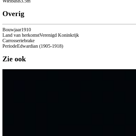
Wielbasis
3.5
m
Overig
Bouwjaar
1910
Land van herkomst
Verenigd Koninkrijk
Carrosserie
brake
Periode
Edwardian
(
1905
-
1918
)
Zie ook