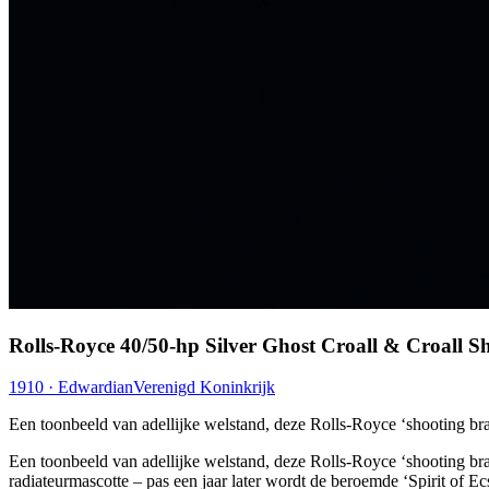
Rolls-Royce 40/50-hp Silver Ghost Croall & Croall S
1910 · Edwardian
Verenigd Koninkrijk
Een toonbeeld van adellijke welstand, deze Rolls-Royce ‘shooting br
Een toonbeeld van adellijke welstand, deze Rolls-Royce ‘shooting br
radiateurmascotte – pas een jaar later wordt de beroemde ‘Spirit o