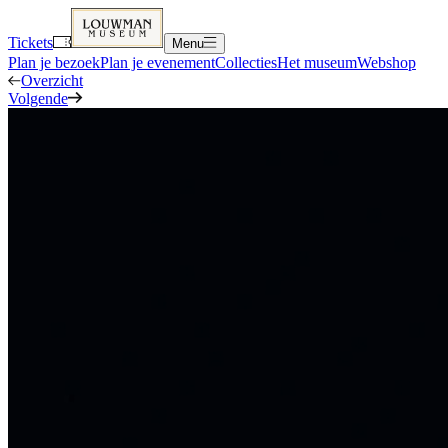
Tickets
Menu
Plan je bezoek
Plan je evenement
Collecties
Het museum
Webshop
Overzicht
Volgende