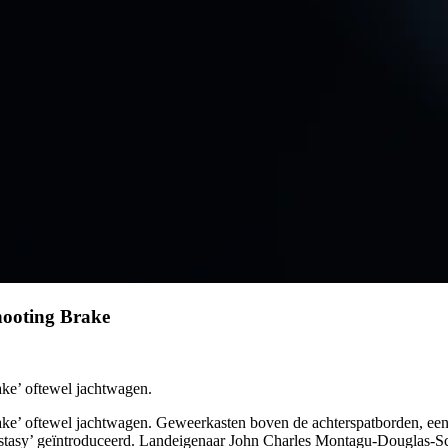
hooting Brake
ake’ oftewel jachtwagen.
ake’ oftewel jachtwagen. Geweerkasten boven de achterspatborden, een 
f Ecstasy’ geïntroduceerd. Landeigenaar John Charles Montagu-Douglas