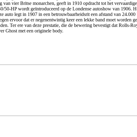
an vier Britse monarchen, geeft in 1910 opdracht tot het vervaardige
e 40/50-HP wordt geïntroduceerd op de Londense autoshow van 1906. Het
auto legt in 1907 in een betrouwbaarheidsrit een afstand van 24.000 ki
wegen ervoor dat er negenentwintig keer een lekke band moet worden ge
onden. Ter ere van deze prestatie, die de bewering bevestigt dat Rolls-Ro
ver Ghost met een originele body.