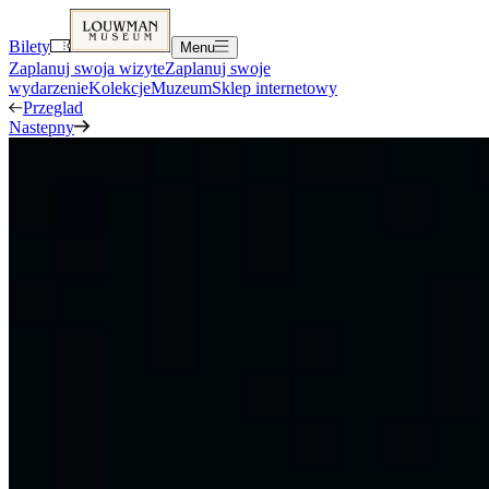
Bilety
Menu
Zaplanuj swoja wizyte
Zaplanuj swoje
wydarzenie
Kolekcje
Muzeum
Sklep internetowy
Przeglad
Nastepny