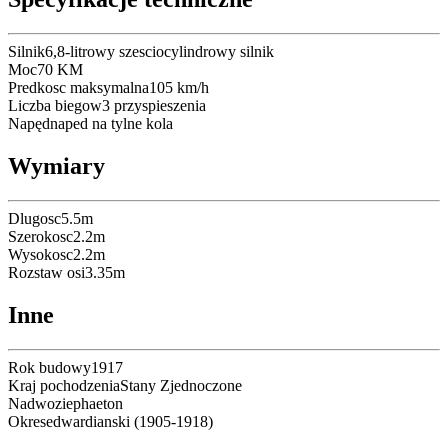
Silnik
6,8-litrowy szesciocylindrowy silnik
Moc
70
KM
Predkosc maksymalna
105
km/h
Liczba biegow
3
przyspieszenia
Napęd
naped na tylne kola
Wymiary
Dlugosc
5.5
m
Szerokosc
2.2
m
Wysokosc
2.2
m
Rozstaw osi
3.35
m
Inne
Rok budowy
1917
Kraj pochodzenia
Stany Zjednoczone
Nadwozie
phaeton
Okres
edwardianski
(
1905
-
1918
)