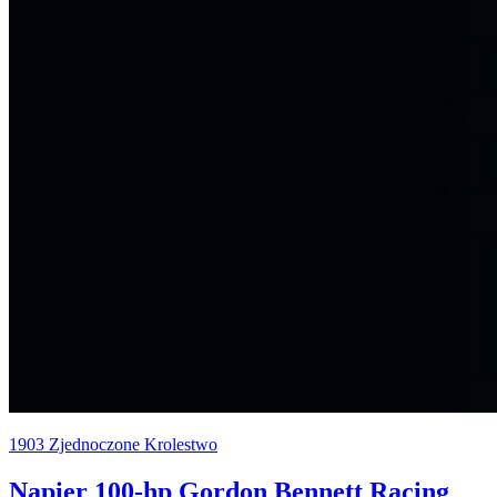
1903
Zjednoczone Krolestwo
Napier 100-hp Gordon Bennett Racing