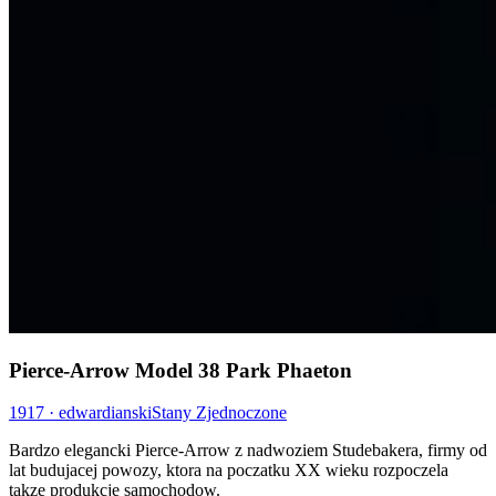
Pierce-Arrow Model 38 Park Phaeton
1917 · edwardianski
Stany Zjednoczone
Bardzo elegancki Pierce-Arrow z nadwoziem Studebakera, firmy od
lat budujacej powozy, ktora na poczatku XX wieku rozpoczela
takze produkcje samochodow.