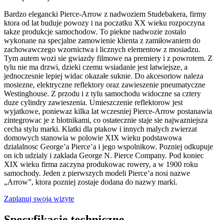
Bardzo elegancki Pierce-Arrow z nadwoziem Studebakera, firmy
ktora od lat buduje powozy i na poczatku XX wieku rozpoczyna
takze produkcje samochodow. To piekne nadwozie zostalo
wykonane na specjalne zamowienie klienta z zamiłowaniem do
zachowawczego wzornictwa i licznych elementow z mosiadzu.
Tym autem wozi sie gwiazdy filmowe na premiery i z powrotem. Z
tylu nie ma drzwi, dzieki czemu wsiadanie jest latwiejsze, a
jednoczesnie lepiej widac okazałe suknie. Do akcesoriow naleza
mosiezne, elektryczne reflektory oraz zawieszenie pneumatyczne
Westinghouse. Z przodu i z tylu samochodu widoczne sa cztery
duze cylindry zawieszenia. Umieszczenie reflektorow jest
wyjatkowe, poniewaz kilka lat wczesniej Pierce-Arrow postanawia
zintegrowac je z blotnikami, co ostatecznie staje sie najwazniejsza
cecha stylu marki. Klatki dla ptakow i innych malych zwierzat
domowych stanowia w polowie XIX wieku podstawowa
dzialalnosc George’a Pierce’a i jego wspolnikow. Pozniej odkupuje
on ich udzialy i zaklada George N. Pierce Company. Pod koniec
XIX wieku firma zaczyna produkowac rowery, a w 1900 roku
samochody. Jeden z pierwszych modeli Pierce’a nosi nazwe
„Arrow”, ktora pozniej zostaje dodana do nazwy marki.
Zaplanuj swoja wizyte
Specyfikacje techniczne