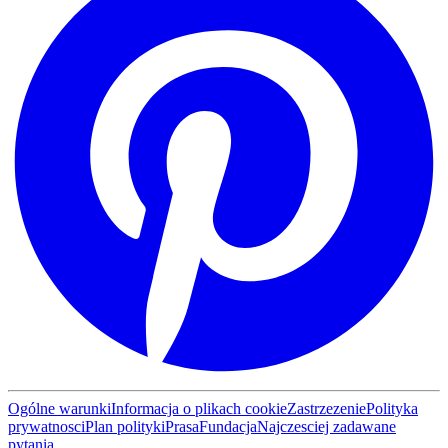
Ogólne warunki
Informacja o plikach cookie
Zastrzezenie
Polityka
prywatnosci
Plan polityki
Prasa
Fundacja
Najczesciej zadawane
pytania