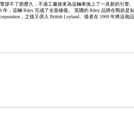
里。引擎撐不了那麼久，不過工廠後來為這輛車換上了一具新的引擎
08 年，這輛 Riley 完成了全面修復。 英國的 Riley 品
Motor Corporation，之後又併入 British Leyland。後者在 196