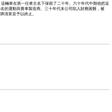
。 這輛車在第一任車主名下保留了二十年。六十年代中期他把這
牌在戰前是知名的運動與賽車製造商。三十年代末公司陷入財務困難，被
9 年將這個品牌清算並予以終止。