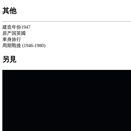
其他
建造年份
1947
原产国
英國
車身
旅行
周期
戰後
(
1946
-
1980
)
另見