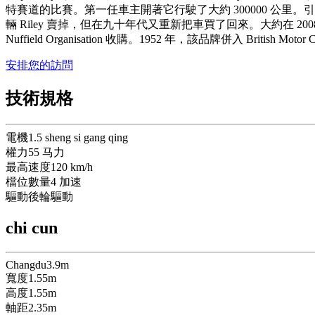
特賽道的比賽。第一任車主開著它行駛了大約 300000 公
輛 Riley 賣掉，但在九十年代又重新把車買了回來。大約在 20
Nuffield Organisation 收購。1952 年，該品牌併入 British 
安排您的訪問
技術規格
電機
1.5 sheng si gang qing
權力
55
马力
最高速度
120
km/h
檔位數量
4
加速
驅動
後輪驅動
chi cun
Changdu
3.9
m
寬度
1.55
m
高度
1.55
m
軸距
2.35
m