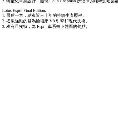
3. 輕量化車身設計，體現 Colin Chapman 所倡導的純粹駕駛
Lotus Esprit Final Edition.
1. 最后一章，結束近三十年的持續生產歷程。
2. 搭載強勁的雙渦輪增壓 V8 引擎和現代技術。
3. 稀有且獨特，為 Esprit 車系畫下體面的句點。