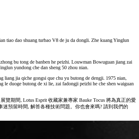
xian tiao dao shuang turbao V8 de ju da dongli. Zhe kuang Yinglun
u ge zhong bu tong de banben he peizhi. Louwman Bowuguan jiang zai
an Yinglun yundong che dan sheng 50 zhou nian.
ang liang jia qiche gongsi que chu yu butong de dengji. 1975 nian,
 le duoge butong de xi lie, zai fadongji peizhi he che shen waiguan
Lotus Esprit 收藏家兼專家 Bauke Tocus 將為真正的愛
 車迷預留時間, 解答各種技術問題。你也會來嗎? 請到我們的