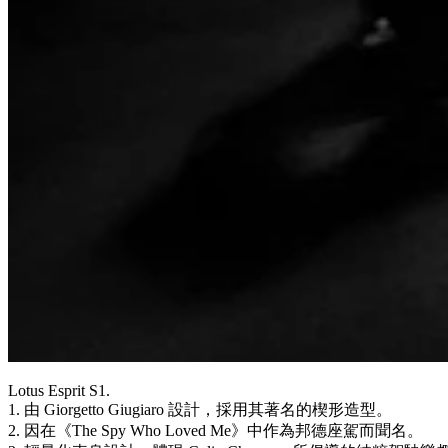
Lotus Esprit S1.
1. 由 Giorgetto Giugiaro 設計，採用其著名的楔形造型。
2. 因在《The Spy Who Loved Me》中作為邦德座駕而聞名。