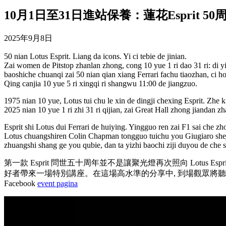
10月1日至31日進站保養：蓮花Esprit 50
2025年9月8日
50 nian Lotus Esprit. Liang da icons. Yi ci tebie de jinian.
Zai women de Pitstop zhanlan zhong, cong 10 yue 1 ri dao 31 ri: di y
baoshiche chuanqi zai 50 nian qian xiang Ferrari fachu tiaozhan, ci ho
Qing canjia 10 yue 5 ri xingqi ri shangwu 11:00 de jiangzuo.
1975 nian 10 yue, Lotus tui chu le xin de dingji chexing Esprit. Zh
2025 nian 10 yue 1 ri zhi 31 ri qijian, zai Great Hall zhong jiandan z
Esprit shi Lotus dui Ferrari de huiying. Yingguo ren zai F1 sai che zh
Lotus chuangshiren Colin Chapman tongguo tuichu you Giugiaro sheji d
zhuangshi shang ge you qubie, dan ta yizhi baochi ziji duyou de che s
第一款 Esprit 問世五十周年並不是讓聚光燈再次照向 Lotus Esp
好者帶來一場特別講座。在這場高水準的分享中, 到場觀眾將聽到這
Facebook
event pagina