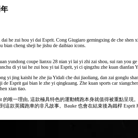
周年
i dai he zui hou yi dai Esprit. Cong Giugiaro gemingxing de che shen 
u bian cheng sheji he jishu de daibiao icons.
e kuan yundong coupe lianxu 28 nian yi lai yi zhi zai shou, sui ran yo
hanchu di yi tai he zui hou yi tai Esprit, yi ci qingzhu zhe kuan dianf
ong yi jing kaishi he zhe jia Yidali che dui jiaoliang, dan zai gonglu sh
e Esprit gai bian le zhe yi qingkuang. Zhe kuan sports car xiangcheng
hen xian tiao.
rit 的唯一理由, 這款極具特色的運動轎跑本身就值得被重點呈現。展覽期間, 
款英國跑車的非凡故事。Bauke 也會在結束後為鐵桿 Esprit