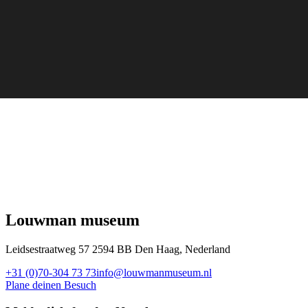
Louwman museum
Leidsestraatweg 57 2594 BB Den Haag, Nederland
+31 (0)70-304 73 73
info@louwmanmuseum.nl
Plane deinen Besuch