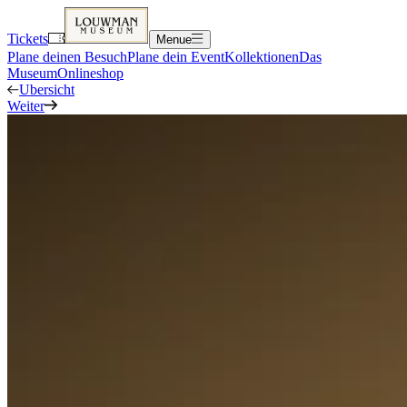
Tickets
Menue
Plane deinen Besuch
Plane dein Event
Kollektionen
Das
Museum
Onlineshop
Ubersicht
Weiter