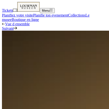
Tickets
Menu
Planifiez votre visite
Planifie ton evenement
Collections
Le
musee
Boutique en ligne
Vue d ensemble
Suivant