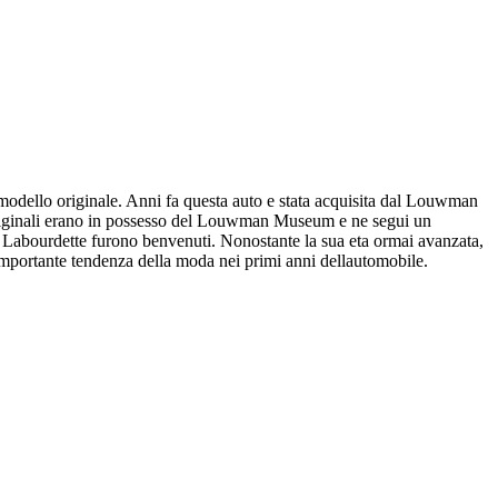
odello originale. Anni fa questa auto e stata acquisita dal Louwman
i originali erano in possesso del Louwman Museum e ne segui un
enri Labourdette furono benvenuti. Nonostante la sua eta ormai avanzata,
importante tendenza della moda nei primi anni dellautomobile.