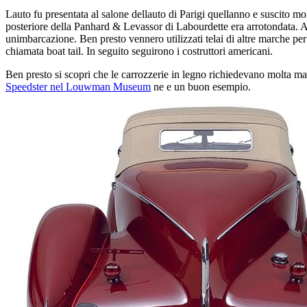
Lauto fu presentata al salone dellauto di Parigi quellanno e suscito mol
posteriore della Panhard & Levassor di Labourdette era arrotondata. Al
unimbarcazione. Ben presto vennero utilizzati telai di altre marche pe
chiamata boat tail. In seguito seguirono i costruttori americani.
Ben presto si scopri che le carrozzerie in legno richiedevano molta m
Speedster nel Louwman Museum
ne e un buon esempio.