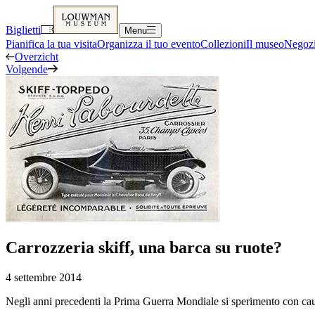
Biglietti
Menu
Pianifica la tua visita
Organizza il tuo evento
Collezioni
Il museo
Negozi
Overzicht
Volgende
Carrozzeria skiff, una barca su ruote?
4 settembre 2014
Negli anni precedenti la Prima Guerra Mondiale si sperimento con caut