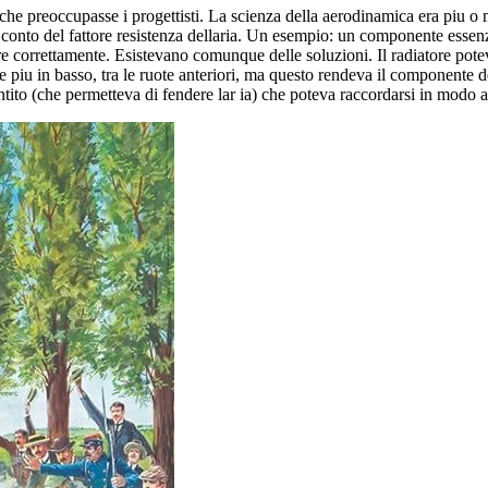
he preoccupasse i progettisti. La scienza della aerodinamica era piu o 
nto del fattore resistenza dellaria. Un esempio: un componente essenzia
re correttamente. Esistevano comunque delle soluzioni. Il radiatore pot
 piu in basso, tra le ruote anteriori, ma questo rendeva il componente del
ntito (che permetteva di fendere lar ia) che poteva raccordarsi in modo a