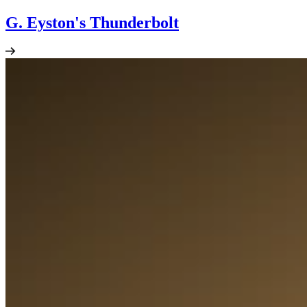
G. Eyston's Thunderbolt