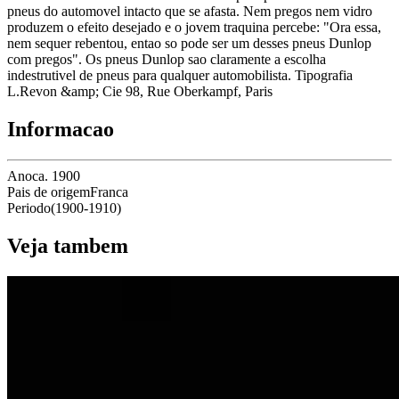
pneus do automovel intacto que se afasta. Nem pregos nem vidro
produzem o efeito desejado e o jovem traquina percebe: "Ora essa,
nem sequer rebentou, entao so pode ser um desses pneus Dunlop
com pregos". Os pneus Dunlop sao claramente a escolha
indestrutivel de pneus para qualquer automobilista. Tipografia
L.Revon &amp; Cie 98, Rue Oberkampf, Paris
Informacao
Ano
ca. 1900
Pais de origem
Franca
Periodo
(
1900
-
1910
)
Veja tambem