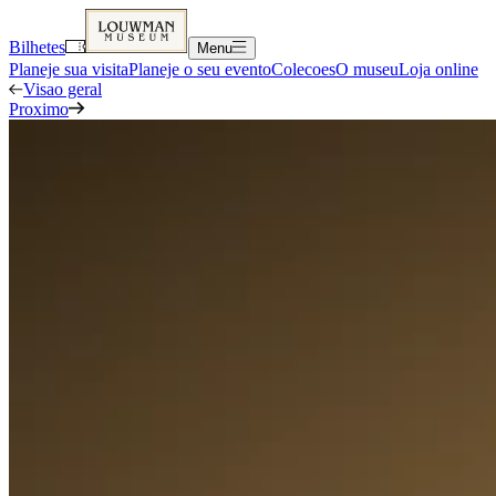
Bilhetes
Menu
Planeje sua visita
Planeje o seu evento
Colecoes
O museu
Loja online
Visao geral
Proximo