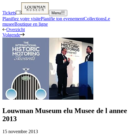
Tickets
Menu
Planifiez votre visite
Planifie ton evenement
Collections
Le
musee
Boutique en ligne
Overzicht
Volgende
Louwman Museum elu Musee de l annee
2013
15 novembre 2013