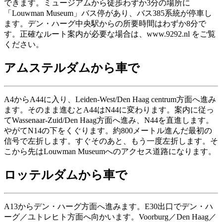
できます。ミュージアムから徒歩わずか3分の場所に
「Louwman Museum」バス停があり、バス385系統が停車し
ます。デン・ハーグ中央駅からの所要時間はわずか8分で
す。正確なルート案内が必要な場合は、www.9292.nl をご覧
ください。
アムステルダムから車で
A4からA44に入り、Leiden-West/Den Haag centrum方面へ進み
ます。そのまま進むとA44はN44に変わります。案内に従っ
てWassenaar-Zuid/Den Haag方面へ進み、N44を直進します。
やがてN14の下をくぐります。約800メートル進んだ最初の
信号で左折します。すぐそのあと、もう一度左折します。そ
こから先はLouwman Museumへのアクセス道路になります。
ロッテルダムから車で
A13からデン・ハーグ方面へ進みます。E30出口でデン・ハ
ーグ／ユトレヒト方面へ向かいます。Voorburg／Den Haag／