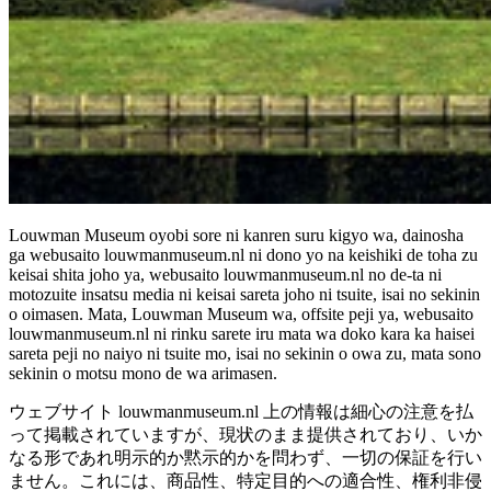
Louwman Museum oyobi sore ni kanren suru kigyo wa, dainosha
ga webusaito louwmanmuseum.nl ni dono yo na keishiki de toha zu
keisai shita joho ya, webusaito louwmanmuseum.nl no de-ta ni
motozuite insatsu media ni keisai sareta joho ni tsuite, isai no sekinin
o oimasen. Mata, Louwman Museum wa, offsite peji ya, webusaito
louwmanmuseum.nl ni rinku sarete iru mata wa doko kara ka haisei
sareta peji no naiyo ni tsuite mo, isai no sekinin o owa zu, mata sono
sekinin o motsu mono de wa arimasen.
ウェブサイト louwmanmuseum.nl 上の情報は細心の注意を払
って掲載されていますが、現状のまま提供されており、いか
なる形であれ明示的か黙示的かを問わず、一切の保証を行い
ません。これには、商品性、特定目的への適合性、権利非侵