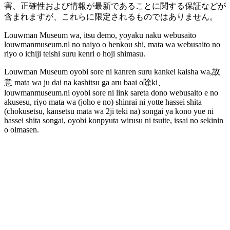
害、正確性および情報が最新であることに関する保証などが
含まれますが、これらに限定されるものではありません。
Louwman Museum wa, itsu demo, yoyaku naku webusaito
louwmanmuseum.nl no naiyo o henkou shi, mata wa webusaito no
riyo o ichiji teishi suru kenri o hoji shimasu.
Louwman Museum oyobi sore ni kanren suru kankei kaisha wa,故
意 mata wa ju dai na kashitsu ga aru baai o除ki、
louwmanmuseum.nl oyobi sore ni link sareta dono webusaito e no
akusesu, riyo mata wa (joho e no) shinrai ni yotte hassei shita
(chokusetsu, kansetsu mata wa 2ji teki na) songai ya kono yue ni
hassei shita songai, oyobi konpyuta wirusu ni tsuite, issai no sekinin
o oimasen.