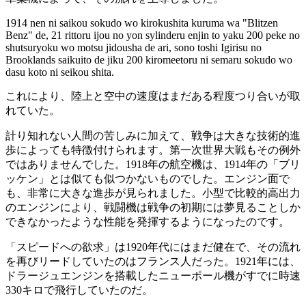
1914 nen ni saikou sokudo wo kirokushita kuruma wa "Blitzen
Benz" de, 21 rittoru ijou no yon sylinderu enjin to yaku 200 peke no
shutsuryoku wo motsu jidousha de ari, sono toshi Igirisu no
Brooklands saikuito de jiku 200 kiromeetoru ni semaru sokudo wo
dasu koto ni seikou shita.
これにより、陸上と空中の速度はまだある程度つり合いが取
れていた。
計り知れない人間の苦しみに加えて、戦争は大きな技術的進
歩によっても特徴付けられます。第一次世界大戦もその例外
ではありませんでした。1918年の航空機は、1914年の「ブリ
ッケン」とは似ても似つかないものでした。エンジン面で
も、非常に大きな進歩が見られました。小型で比較的高出力
のエンジンにより、戦闘機は戦争の初期には夢見ることしか
できなかったような性能を発揮するようになったのです。
「スピードへの欲求」は1920年代にはまだ健在で、その流れ
を再びリードしていたのはフランス人だった。1921年には、
ドラージュエンジンを搭載したニューポール機がすでに時速
330キロで飛行していたのだ。