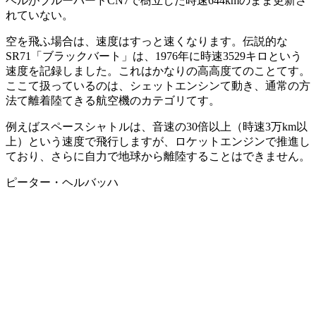
ベルがブルーバードCN7で樹立した時速644kmのまま更新さ
れていない。
空を飛ふ場合は、速度はすっと速くなります。伝説的な
SR71「ブラックバート」は、1976年に時速3529キロという
速度を記録しました。これはかなりの高高度てのことてす。
ここて扱っているのは、シェットエンシンて動き、通常の方
法て離着陸てきる航空機のカテゴリてす。
例えばスペースシャトルは、音速の30倍以上（時速3万km以
上）という速度で飛行しますが、ロケットエンジンで推進し
ており、さらに自力で地球から離陸することはできません。
ピーター・ヘルバッハ