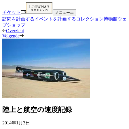
チケット
メニュー
訪問を計画する
イベントを計画する
コレクション
博物館
ウェ
ブショップ
Overzicht
Volgende
陸上と航空の速度記録
2014年1月3日