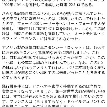
1902年にMorsを運転して達成した時速122キロである。
さらなる記録達成にふさわしい場所が熱心に探されていた。
その中でも特に奇抜だったのは、凍結した湖の上で行われた
もので、フォード 999 レーサーをヘンリー・フォード本人が
操縦し、1904年1月に時速147キロを記録した。しかしこの記
録は、当時この種の事柄を管轄していた「オートモビル・ク
ラブ・ド・フランス」には認定されなかった。
アメリカ製の蒸気自動車スタンレー「ロケット」は、1906年
に時速206キロという驚異的な速度に到達しました。これ
は、自動車が初めて列車よりも速く走った例でしたが、この
「記録」も公式には認められませんでした。なお、この2つ
の挑戦はいずれもアメリカで行われ、パリに本部を置く統括
団体の目が届きにくい場所での出来事だったことも考慮する
必要があります。
飛行機を使えば、どこへでも素早く移動できるのは当然で、
実際にそうなっていきました。第一次世界大戦が勃発した頃
には、すでに時速200キロを超える速度で飛行していたので
す。フランス人は（言うまでもなく）ドゥペルデュサン社の
単葉機によって、その流れを主導しました。