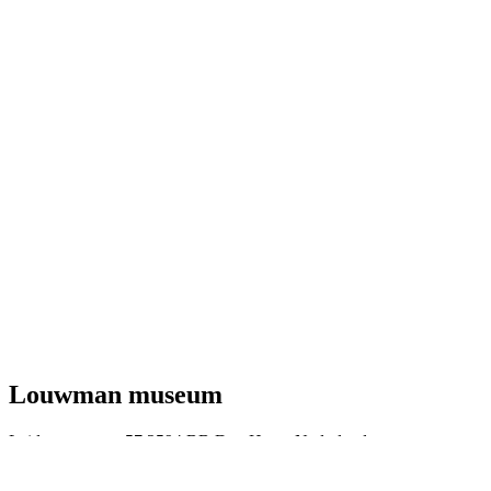
Louwman museum
Leidsestraatweg 57 2594 BB Den Haag, Nederland
+31 (0)70-304 73 73
info@louwmanmuseum.nl