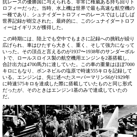
抗レースの優勝国に与えられる、非常に権威ある持ち回りト
ロフィーだった。当時、水上機は世界で最も高速な航空機の
一種であり、シュナイダートロフィーのレースではしばしば
世界記録が樹立された。最終的に、このシュナイダートロフ
ィーはイギリスが獲得した。
この時期には、陸上でも空中でもまさに記録への挑戦が繰り
広げられ、車はひたすら大きく、重く、そして強力になって
いった。その頂点と言えるのが1937〜1938年のサンダーボル
トで、ロールスロイス製の航空機用エンジンを2基搭載し、
合計出力は4700馬力に達していた。この車の重量はほぼ7000
キロにもなり、ボンネビルの塩原で時速555キロを記録して
いる。エンジンは、先に述べたスーパーマリンS6が1929年
に時速575キロを達成した際に搭載していたものと同じ形式
だったが、そのときはエンジン1基のみで達成していたの
だ。