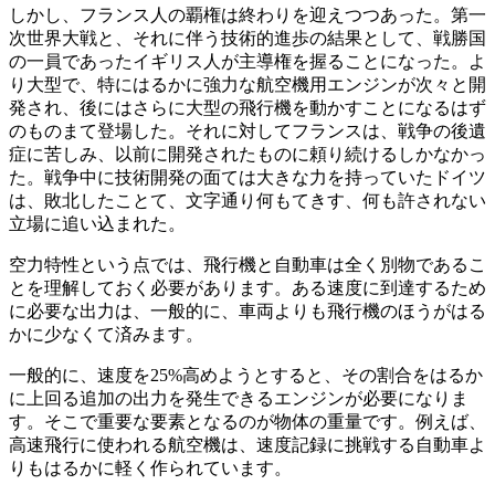
しかし、フランス人の覇権は終わりを迎えつつあった。第一
次世界大戦と、それに伴う技術的進歩の結果として、戦勝国
の一員であったイギリス人が主導権を握ることになった。よ
り大型で、特にはるかに強力な航空機用エンジンが次々と開
発され、後にはさらに大型の飛行機を動かすことになるはず
のものまて登場した。それに対してフランスは、戦争の後遺
症に苦しみ、以前に開発されたものに頼り続けるしかなかっ
た。戦争中に技術開発の面ては大きな力を持っていたドイツ
は、敗北したことて、文字通り何もてきす、何も許されない
立場に追い込まれた。
空力特性という点では、飛行機と自動車は全く別物であるこ
とを理解しておく必要があります。ある速度に到達するため
に必要な出力は、一般的に、車両よりも飛行機のほうがはる
かに少なくて済みます。
一般的に、速度を25%高めようとすると、その割合をはるか
に上回る追加の出力を発生できるエンジンが必要になりま
す。そこで重要な要素となるのが物体の重量です。例えば、
高速飛行に使われる航空機は、速度記録に挑戦する自動車よ
りもはるかに軽く作られています。