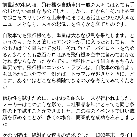
前世紀の初め頃、飛行機や自動車は一般の人々にはとても手
の届かない高価なものでした。しかし、だからこそ地上や空
で起こるスリリングな出来事にまつわる話はたびたび大きな
ニュースとなり、人々の想像力を強くかき立てたのです。
自動車でも飛行機でも、重量は大きな役割を果たします。と
いうのも、たとえ適したエンジンが手に入ったとしても、そ
の出力はごく限られており、それでいて、パイロットを含め
ると少なくとも数百キロはある飛行機を空中に留めておかな
ければならなかったからです。信頼性という側面ももちろん
重要です。飛行機のエンジントラブルは、自動車の場合より
もはるかに厄介です。例えば、トラブルが起きたときに、ど
こに、あるいはどこなら着陸できるのかを考えてみてくださ
い。
信頼性を試すために、いわゆる耐久レースが行われました。
メーカーはこのような形で、自社製品を誰にとっても同じ条
件の下で試すことができました。この種のイベントで良い成
績を収めることが、多くの場合、商業的な成功を左右しまし
た。
次の段階は、絶対的な速度の追求でした。1903年末、ライト