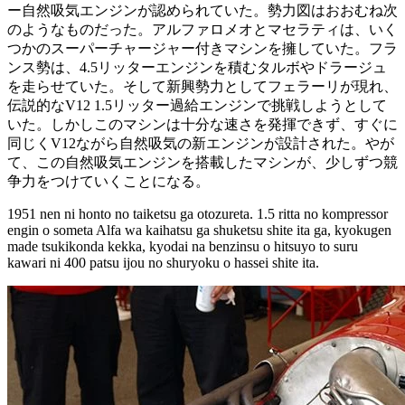
ー自然吸気エンジンが認められていた。勢力図はおおむね次
のようなものだった。アルファロメオとマセラティは、いく
つかのスーパーチャージャー付きマシンを擁していた。フラ
ンス勢は、4.5リッターエンジンを積むタルボやドラージュ
を走らせていた。そして新興勢力としてフェラーリが現れ、
伝説的なV12 1.5リッター過給エンジンで挑戦しようとして
いた。しかしこのマシンは十分な速さを発揮できず、すぐに
同じくV12ながら自然吸気の新エンジンが設計された。やが
て、この自然吸気エンジンを搭載したマシンが、少しずつ競
争力をつけていくことになる。
1951 nen ni honto no taiketsu ga otozureta. 1.5 ritta no kompressor
engin o someta Alfa wa kaihatsu ga shuketsu shite ita ga, kyokugen
made tsukikonda kekka, kyodai na benzinsu o hitsuyo to suru
kawari ni 400 patsu ijou no shuryoku o hassei shite ita.