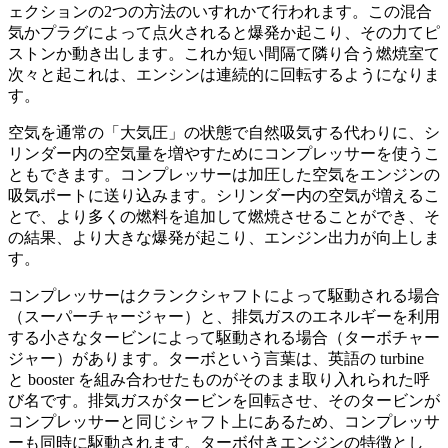
ェクションの2つの方法のいすれかて行われます。この混合
気かプラグによって点火されると爆発か起こり、その力てピ
ストンか動き出します。これか短い間隔て隣り合う燃焼室て
次々と起これは、エンシンは連続的に回転するようになりま
す。
空気を通常の「大気圧」の状態で自然吸気する代わりに、シ
リンダー内の空気量を増やすためにコンプレッサーを使うこ
ともできます。コンプレッサーは加圧した空気をエンジンの
吸気ポートに送り込みます。シリンダー内の空気が増えるこ
とで、より多くの燃料を追加して燃焼させることができ、そ
の結果、より大きな爆発が起こり、エンジン出力が向上しま
す。
コンプレッサーはクランクシャフトによって駆動される場合
（スーパーチャージャー）と、排気ガスのエネルギーを利用
する小さなタービンによって駆動される場合（ターボチャー
ジャー）があります。ターボという言葉は、英語の turbine
と booster を組み合わせたものがそのまま取り入れられた呼
び名です。排気ガスがタービンを回転させ、そのタービンが
コンプレッサーと同じシャフト上にあるため、コンプレッサ
ーも同時に駆動されます。ターボ付きエンジンの特徴とし