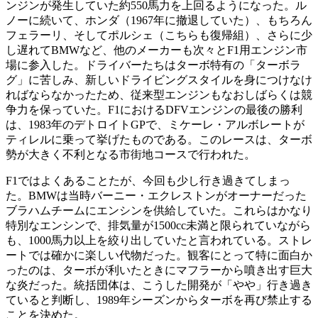
ンジンが発生していた約550馬力を上回るようになった。ル
ノーに続いて、ホンダ（1967年に撤退していた）、もちろん
フェラーリ、そしてポルシェ（こちらも復帰組）、さらに少
し遅れてBMWなど、他のメーカーも次々とF1用エンジン市
場に参入した。ドライバーたちはターボ特有の「ターボラ
グ」に苦しみ、新しいドライビングスタイルを身につけなけ
ればならなかったため、従来型エンジンもなおしばらくは競
争力を保っていた。F1におけるDFVエンジンの最後の勝利
は、1983年のデトロイトGPで、ミケーレ・アルボレートが
ティレルに乗って挙げたものである。このレースは、ターボ
勢が大きく不利となる市街地コースで行われた。
F1ではよくあることたが、今回も少し行き過きてしまっ
た。BMWは当時バーニー・エクレストンがオーナーだった
ブラハムチームにエンシンを供給していた。これらはかなり
特別なエンシンで、排気量が1500cc未満と限られていながら
も、1000馬力以上を絞り出していたと言われている。ストレ
ートでは確かに楽しい代物だった。観客にとって特に面白か
ったのは、ターボが利いたときにマフラーから噴き出す巨大
な炎だった。統括団体は、こうした開発が「やや」行き過き
ていると判断し、1989年シーズンからターボを再び禁止する
ことを決めた。