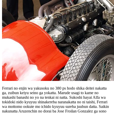
Ferrari no enjin wa yakusoku no 380 ps hodo shika deitei nakatta
ga, zuibun keiyu seino ga yokatta. Marude usagi to kame no
mukashi banashi no yo na tenkai ni natta. Sukoshi hayai Alfa wa
tokidoki nido kyuyuu shinakereba naranakatta no ni taishi, Ferrari
wa mottomo ookute mo ichido kyuyuu sureba juubun datta. Saikin
nakunatta Aruzenchin no dorai ba Jose Froilan Gonzalez ga sono