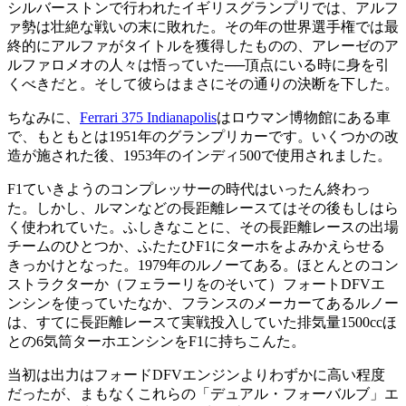
シルバーストンで行われたイギリスグランプリでは、アルフ
ァ勢は壮絶な戦いの末に敗れた。その年の世界選手権では最
終的にアルファがタイトルを獲得したものの、アレーゼのア
ルファロメオの人々は悟っていた──頂点にいる時に身を引
くべきだと。そして彼らはまさにその通りの決断を下した。
ちなみに、
Ferrari 375 Indianapolis
はロウマン博物館にある車
で、もともとは1951年のグランプリカーです。いくつかの改
造が施された後、1953年のインディ500で使用されました。
F1ていきようのコンプレッサーの時代はいったん終わっ
た。しかし、ルマンなどの長距離レースてはその後もしはら
く使われていた。ふしきなことに、その長距離レースの出場
チームのひとつか、ふたたひF1にターホをよみかえらせる
きっかけとなった。1979年のルノーてある。ほとんとのコン
ストラクターか（フェラーリをのそいて）フォートDFVエ
ンシンを使っていたなか、フランスのメーカーてあるルノー
は、すてに長距離レースて実戦投入していた排気量1500ccほ
との6気筒ターホエンシンをF1に持ちこんた。
当初は出力はフォードDFVエンジンよりわずかに高い程度
だったが、まもなくこれらの「デュアル・フォーバルブ」エ