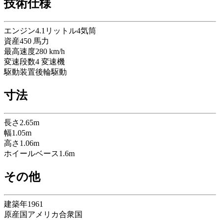
技術仕様
エンジン
4.1リットル4気筒
資産
450
馬力
最高速度
280
km/h
変速段数
4
変速機
駆動装置
後輪駆動
寸法
長さ
2.65
m
幅
1.05
m
高さ
1.06
m
ホイールベース
1.6
m
その他
建築年
1961
原産国
アメリカ合衆国