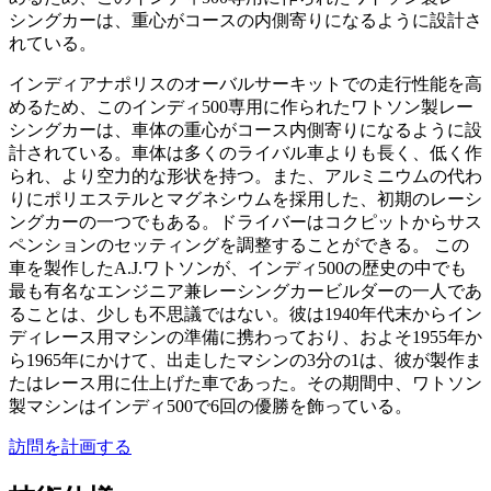
シングカーは、重心がコースの内側寄りになるように設計さ
れている。
インディアナポリスのオーバルサーキットでの走行性能を高
めるため、このインディ500専用に作られたワトソン製レー
シングカーは、車体の重心がコース内側寄りになるように設
計されている。車体は多くのライバル車よりも長く、低く作
られ、より空力的な形状を持つ。また、アルミニウムの代わ
りにポリエステルとマグネシウムを採用した、初期のレーシ
ングカーの一つでもある。ドライバーはコクピットからサス
ペンションのセッティングを調整することができる。 この
車を製作したA.J.ワトソンが、インディ500の歴史の中でも
最も有名なエンジニア兼レーシングカービルダーの一人であ
ることは、少しも不思議ではない。彼は1940年代末からイン
ディレース用マシンの準備に携わっており、およそ1955年か
ら1965年にかけて、出走したマシンの3分の1は、彼が製作ま
たはレース用に仕上げた車であった。その期間中、ワトソン
製マシンはインディ500で6回の優勝を飾っている。
訪問を計画する