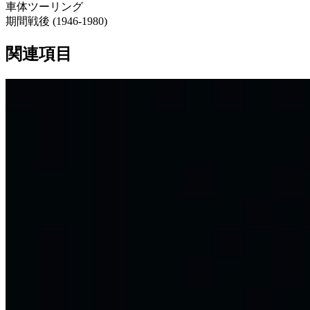
車体
ツーリング
期間
戦後
(
1946
-
1980
)
関連項目